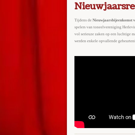
Nieuwjaarsre
Tijdens de
Nieuwjaarsbijeenkomst 
spelers van toneelvereniging Herlev
vol serieuze zaken op een luchtige ma
werden enkele opvallende gebeurten