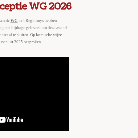
ceptie WG 2026
van de
WG
in 't Reghthuys hebben
ing een bijdrage geleverd om deze avond
nier af te sluiten. Op komische wijze
issen uit 2025 besproken.