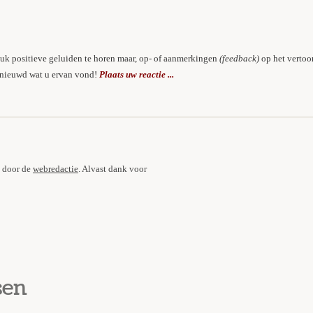
 leuk positieve geluiden te horen maar, op- of aanmerkingen
(feedback)
op het vertoo
enieuwd wat u ervan vond!
Plaats uw reactie ...
n door de
webredactie
. Alvast dank
voor
sen