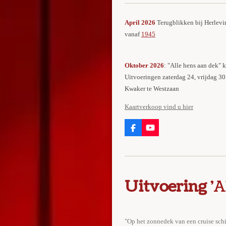
April 2026
Terugblikken bij Herlevi
vanaf
1945
Oktober 2026
: "Alle hens aan dek"
Uitvoeringen zaterdag 24, vrijdag 30
Kwaker te Westzaan
Kaartverkoop vind u hier
F
Y
a
o
c
u
e
T
b
u
o
b
o
e
Uitvoering
'A
k
"Op het zonnedek van een cruise schi