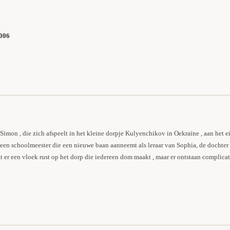
2006
Simon , die zich afspeelt in het kleine dorpje Kulyenchikov in Oekraïne , aan het 
en schoolmeester die een nieuwe baan aanneemt als leraar van Sophia, de dochter 
t er een vloek rust op het dorp die iedereen dom maakt , maar er ontstaan ​​complic