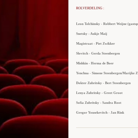
ROLVERDELING :
Leon Tolchinsky - Robbert Weijne (gastsp
Snetsky - Aukje Maij
Magistraat - Piet Zwikker
Slovitch - Gerda Steenbergen
Mishkin - Herma de Boer
Yenchna - Simone Steenbergen/Marijke 
Dokter Zubritsky - Bert Steenbergen
Lenya Zubritsky - Greet Groot
Sofia Zubritsky - Sandra Root
Gregor Yousekevitch - Jan Rink