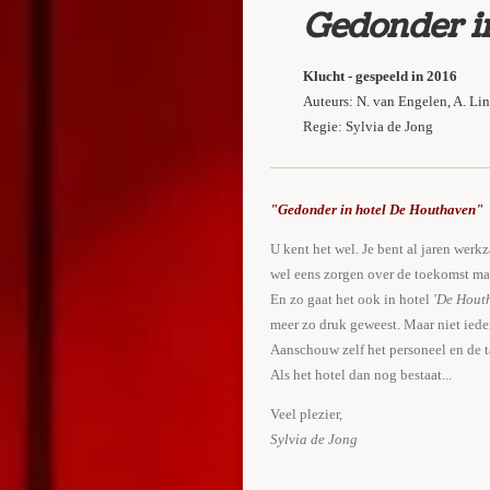
Gedonder in
Klucht - gespeeld in 2016
Auteurs: N. van Engelen, A. Li
Regie: Sylvia de Jong
"Gedonder in hotel De Houthaven"
U kent het wel. Je bent al jaren werk
wel eens zorgen over de toekomst maa
En zo gaat het ook in hotel
'De Hout
meer zo druk geweest. Maar niet ieder
Aanschouw zelf het personeel en de ta
Als het hotel dan nog bestaat...
Veel plezier,
Sylvia de Jong