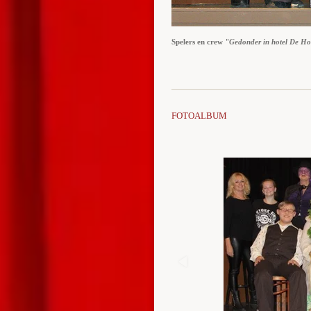
Spelers en crew
"Gedonder in hotel De Ho
FOTOALBUM