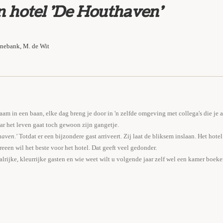
 hotel 'De Houthaven'
nnebank, M. de Wit
zaam in een baan, elke dag breng je door in 'n zelfde omgeving met collega's die je a
r het leven gaat toch gewoon zijn gangetje.
haven.'
Totdat er een bijzondere gast arriveert. Zij laat de bliksem inslaan. Het hotel
eeen wil het beste voor het hotel. Dat geeft veel gedonder.
lrijke, kleurrijke gasten en wie weet wilt u volgende jaar zelf wel een kamer boeke