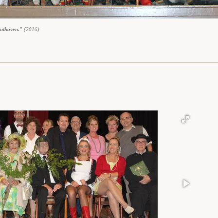
uthaven."
(2016)